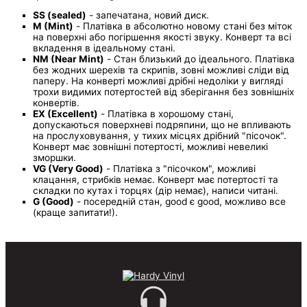
SS (sealed)
- запечатана, новий диск.
M (Mint)
- Платівка в абсолютно новому стані без міток
на поверхні або погіршення якості звуку. Конверт та всі
вкладення в ідеальному стані.
NM (Near Mint)
- Стан близький до ідеального. Платівка
без жодних шерехів та скрипів, зовні можливі сліди від
паперу. На конверті можливі дрібні недоліки у вигляді
трохи видимих потертостей від зберігання без зовнішніх
конвертів.
EX (Excellent)
- Платівка в хорошому стані,
допускаються поверхневі подряпини, що не впливають
на прослуховування, у тихих місцях дрібний "пісочок".
Конверт має зовнішні потертості, можливі невеликі
зморшки.
VG (Very Good)
- Платівка з "пісочком", можливі
клацання, стрибків немає. Конверт має потертості та
складки по кутах і торцях (дір немає), написи читані.
G (Good)
- посередній стан, good є good, можливо все
(краще запитати!).