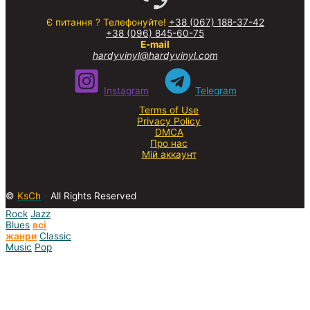
Є питання ? Телефонуйте!
+38 (067) 188-37-42
+38 (096) 845-60-75
E-mail
hardyvinyl@hardyvinyl.com
Instagram
Telegram
Terms of Use
Privacy Policy
DMCA
Про нас
Мій аккаунт
©
KsCh
-
All Rights Reserved
Rock
Jazz
Blues
всі
жанри
Classic
Music
Pop