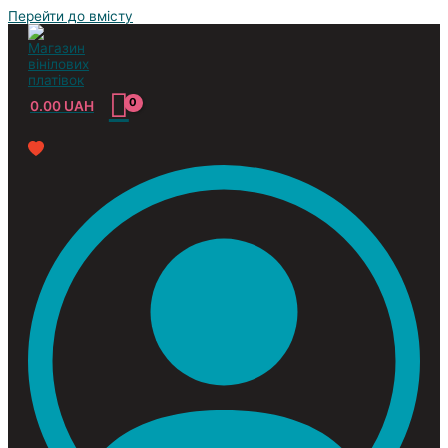
Перейти до вмісту
0.00
UAH
Усі жанри
Classic
Jazz&Blues
Pop
Reggae
Rock
Soundtrack
Compilation