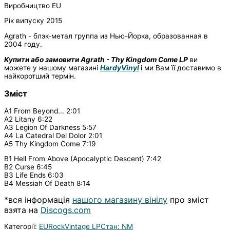
Виробництво EU
Рік випуску 2015
Agrath - блэк-метал группа из Нью-Йорка, образованная в
2004 году.
Купити або замовити Agrath - Thy Kingdom Come LP
ви
можете у нашому магазині
HardyVinyl
і ми Вам її доставимо в
найкоротший термін.
Зміст
A1 From Beyond... 2:01
A2 Litany 6:22
A3 Legion Of Darkness 5:57
A4 La Catedral Del Dolor 2:01
A5 Thy Kingdom Come 7:19
B1 Hell From Above (Apocalyptic Descent) 7:42
B2 Curse 6:45
B3 Life Ends 6:03
B4 Messiah Of Death 8:14
*вся інформація
нашого магазину вінілу
про зміст
взята на
Discogs.com
Категорії:
EU
Rock
Vintage LP
Стан: NM