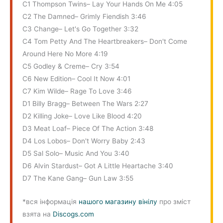
C1 Thompson Twins– Lay Your Hands On Me 4:05
C2 The Damned– Grimly Fiendish 3:46
C3 Change– Let's Go Together 3:32
C4 Tom Petty And The Heartbreakers– Don't Come
Around Here No More 4:19
C5 Godley & Creme– Cry 3:54
C6 New Edition– Cool It Now 4:01
C7 Kim Wilde– Rage To Love 3:46
D1 Billy Bragg– Between The Wars 2:27
D2 Killing Joke– Love Like Blood 4:20
D3 Meat Loaf– Piece Of The Action 3:48
D4 Los Lobos– Don't Worry Baby 2:43
D5 Sal Solo– Music And You 3:40
D6 Alvin Stardust– Got A Little Heartache 3:40
D7 The Kane Gang– Gun Law 3:55
*вся інформація
нашого магазину вінілу
про зміст
взята на
Discogs.com