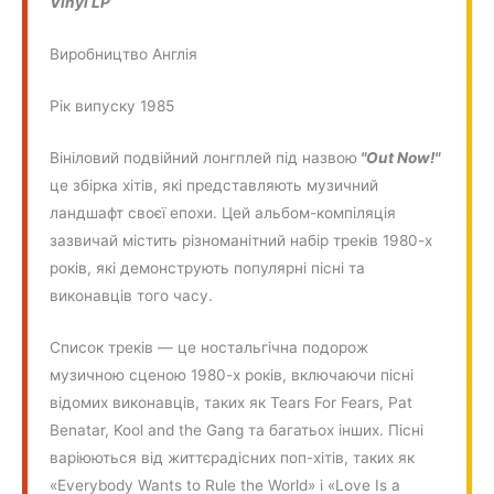
Vinyl LP
Виробництво Англія
Рік випуску 1985
Вініловий подвійний лонгплей під назвою
"Out Now!"
це збірка хітів, які представляють музичний
ландшафт своєї епохи. Цей альбом-компіляція
зазвичай містить різноманітний набір треків 1980-х
років, які демонструють популярні пісні та
виконавців того часу.
Список треків — це ностальгічна подорож
музичною сценою 1980-х років, включаючи пісні
відомих виконавців, таких як Tears For Fears, Pat
Benatar, Kool and the Gang та багатьох інших. Пісні
варіюються від життєрадісних поп-хітів, таких як
«Everybody Wants to Rule the World» і «Love Is a