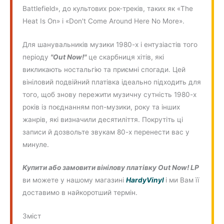
Battlefield», до культових рок-треків, таких як «The
Heat Is On» і «Don't Come Around Here No More».
Для шанувальників музики 1980-х і ентузіастів того
періоду
"Out Now!"
це скарбниця хітів, які
викликають ностальгію та приємні спогади. Цей
вініловий подвійний платівка ідеально підходить для
того, щоб знову пережити музичну сутність 1980-х
років із поєднанням поп-музики, року та інших
жанрів, які визначили десятиліття. Покрутіть ці
записи й дозвольте звукам 80-х перенести вас у
минуле.
Купити або замовити вінілову платівку Out Now! LP
ви можете у нашому магазині
HardyVinyl
і ми Вам її
доставимо в найкоротший термін.
Зміст