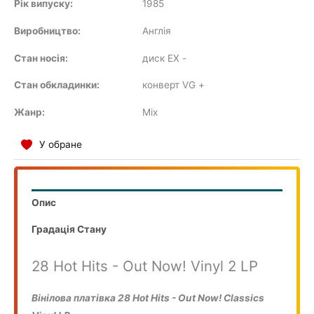
Рік випуску:
1985
COMPILATION
Виробництво:
Англія
Стан носія:
диск EX
-
Стан обкладинки:
конверт VG
+
Жанр:
Mix
У обране
Опис
Градація Стану
28 Hot Hits - Out Now! Vinyl 2 LP
Вінілова платівка 28 Hot Hits - Out Now! Classics