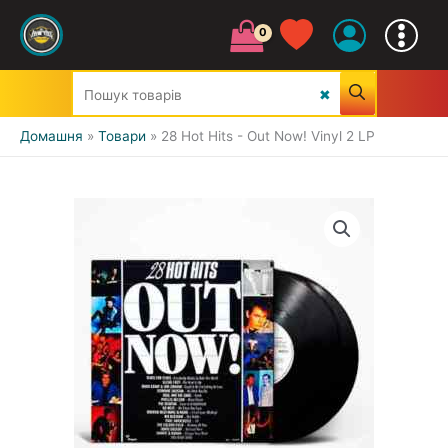
Домашня
Товари
28 Hot Hits - Out Now! Vinyl 2 LP
УСІ ЖАНРИ
CLASSIC