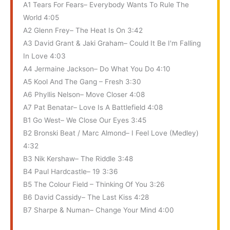
A1 Tears For Fears– Everybody Wants To Rule The
World 4:05
A2 Glenn Frey– The Heat Is On 3:42
A3 David Grant & Jaki Graham– Could It Be I'm Falling
In Love 4:03
A4 Jermaine Jackson– Do What You Do 4:10
A5 Kool And The Gang – Fresh 3:30
A6 Phyllis Nelson– Move Closer 4:08
A7 Pat Benatar– Love Is A Battlefield 4:08
B1 Go West– We Close Our Eyes 3:45
B2 Bronski Beat / Marc Almond– I Feel Love (Medley)
4:32
B3 Nik Kershaw– The Riddle 3:48
B4 Paul Hardcastle– 19 3:36
B5 The Colour Field – Thinking Of You 3:26
B6 David Cassidy– The Last Kiss 4:28
B7 Sharpe & Numan– Change Your Mind 4:00