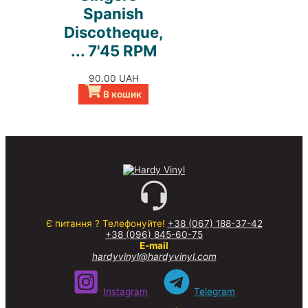
Spanish
Discotheque,
... 7'45 RPM
90.00
UAH
В кошик
Є питання ? Телефонуйте!
+38 (067) 188-37-42
+38 (096) 845-60-75
E-mail
hardyvinyl@hardyvinyl.com
Instagram
Telegram