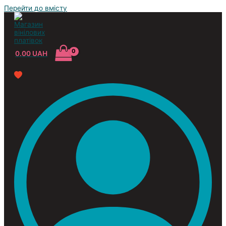
Перейти до вмісту
0.00
UAH
Усі жанри
Classic
Jazz&Blues
Pop
Reggae
Rock
Soundtrack
Compilation