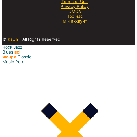
Terms of Use
Privacy Policy
DMCA
Про нас
Мій аккаунт
©
KsCh
-
All Rights Reserved
Rock
Jazz
Blues
всі
жанри
Classic
Music
Pop