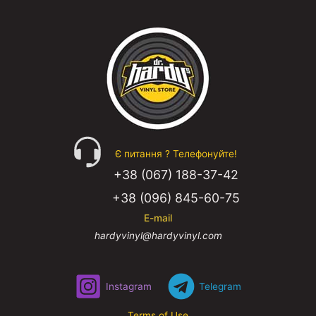
REGGAE
ROCK
Є питання ? Телефонуйте!
+38 (067) 188-37-42
SOUNDTRACK
+38 (096) 845-60-75
E-mail
hardyvinyl@hardyvinyl.com
COMPILATION
Instagram
Telegram
Terms of Use