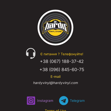
REGGAE
ROCK
Є питання ? Телефонуйте!
+38 (067) 188-37-42
SOUNDTRACK
+38 (096) 845-60-75
E-mail
hardyvinyl@hardyvinyl.com
COMPILATION
Instagram
Telegram
Terms of Use