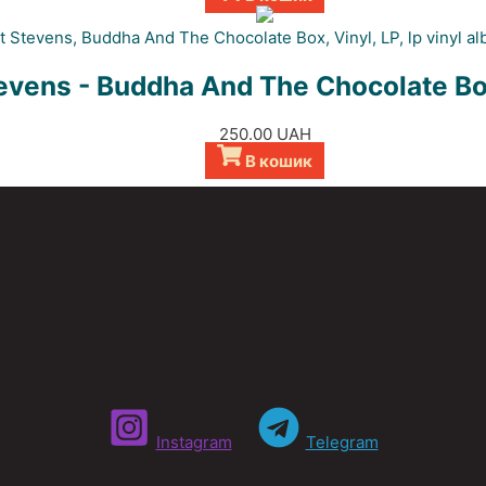
evens - Buddha And The Chocolate Bo
250.00
UAH
В кошик
Instagram
Telegram