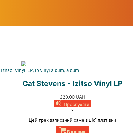
Cat Stevens - Izitso Vinyl LP
220.00
UAH
Прослухати
×
Цей трек записаний саме з цієї платівки
В кошик