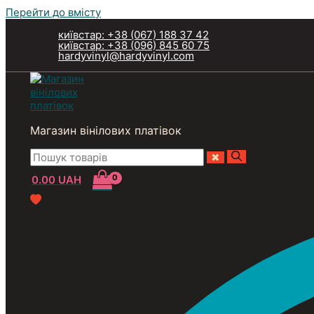
Перейти до вмісту
київстар: +38 (067) 188 37 42
київстар: +38 (096) 845 60 75
hardyvinyl@hardyvinyl.com
Магазин вінілових платівок
0.00
UAH