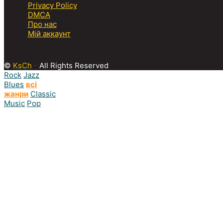
Privacy Policy
DMCA
Про нас
Мій аккаунт
©
KsCh
-
All Rights Reserved
Rock
Jazz
Blues
всі
жанри
Classic
Music
Pop