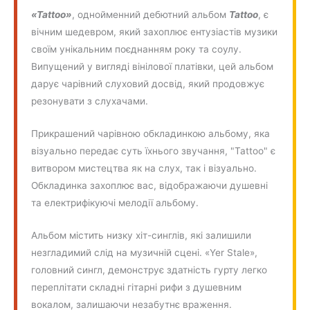
«Tattoo»
, однойменний дебютний альбом
Tattoo
, є
вічним шедевром, який захоплює ентузіастів музики
своїм унікальним поєднанням року та соулу.
Випущений у вигляді вінілової платівки, цей альбом
дарує чарівний слуховий досвід, який продовжує
резонувати з слухачами.
Прикрашений чарівною обкладинкою альбому, яка
візуально передає суть їхнього звучання, "Tattoo" є
витвором мистецтва як на слух, так і візуально.
Обкладинка захоплює вас, відображаючи душевні
та електрифікуючі мелодії альбому.
Альбом містить низку хіт-синглів, які залишили
незгладимий слід на музичній сцені. «Yer Stale»,
головний сингл, демонструє здатність гурту легко
переплітати складні гітарні рифи з душевним
вокалом, залишаючи незабутнє враження.