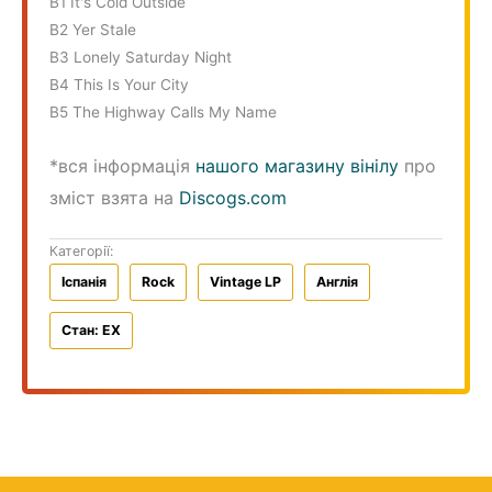
B1 It's Cold Outside
B2 Yer Stale
B3 Lonely Saturday Night
B4 This Is Your City
B5 The Highway Calls My Name
*вся інформація
нашого магазину вінілу
про
зміст взята на
Discogs.com
Категорії:
Iспанiя
Rock
Vintage LP
Англiя
Стан: EX