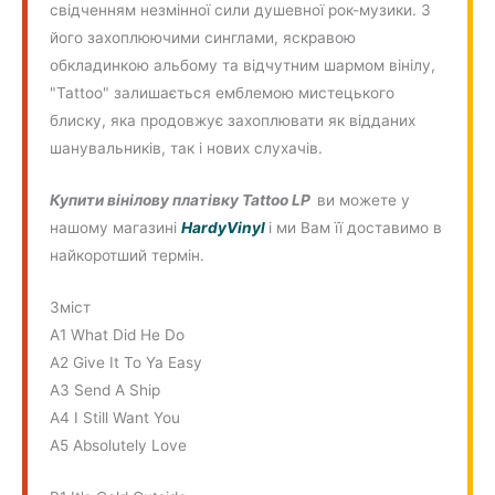
свідченням незмінної сили душевної рок-музики. З
його захоплюючими синглами, яскравою
обкладинкою альбому та відчутним шармом вінілу,
"Tattoo" залишається емблемою мистецького
блиску, яка продовжує захоплювати як відданих
шанувальників, так і нових слухачів.
Купити вінілову платівку Tattoo LP
ви можете у
нашому магазині
HardyVinyl
і ми Вам її доставимо в
найкоротший термін.
Зміст
A1 What Did He Do
A2 Give It To Ya Easy
A3 Send A Ship
A4 I Still Want You
A5 Absolutely Love