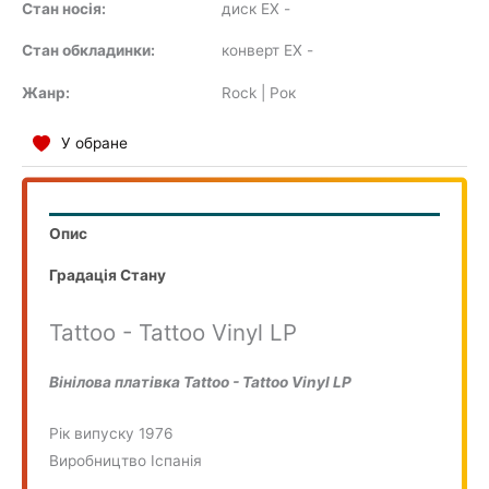
Стан носія:
диск EX
-
SOUNDTRACK
Стан обкладинки:
конверт EX
-
Жанр:
Rock | Рок
COMPILATION
У обране
Опис
Градація Стану
Tattoo - Tattoo Vinyl LP
Вінілова платівка Tattoo - Tattoo Vinyl LP
Рік випуску 1976
Виробництво Іспанія