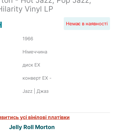
rton - Hot Jazz, Pop Jazz,
larity Vinyl LP
H
Немає в наявності
1966
Нiмеччина
диск EX
конверт EX
-
Jazz | Джаз
витись усі вінілові платівки
Jelly Roll Morton