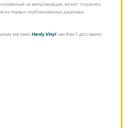
 основанный на импровизации, может сохранять
дной из первых опубликованных джазовых
ашому магазині
Hardy Vinyl
і ми Вам її доставимо