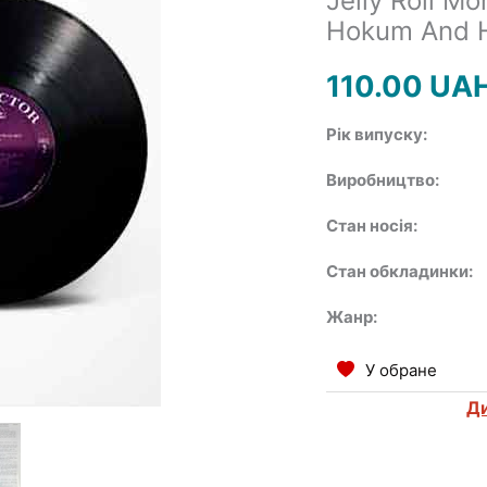
Jelly Roll Mo
Hokum And Hi
110.00
UA
Рік випуску:
Виробництво:
Стан носія:
Стан обкладинки:
Жанр:
У обране
Ди