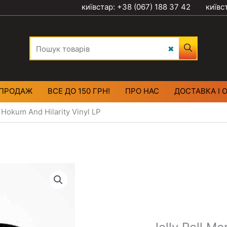
київстар: +38 (067) 188 37 42
київс
ПРОДАЖ
ВСЕ ДО 150 ГРН!
ПРО НАС
ДОСТАВКА І 
, Hokum And Hilarity Vinyl LP