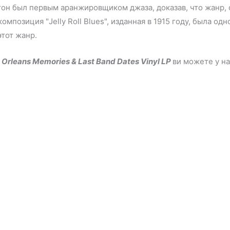
тон был первым аранжировщиком джаза, доказав, что жанр,
омпозиция "Jelly Roll Blues", изданная в 1915 году, была о
этот жанр.
w Orleans Memories & Last Band Dates Vinyl LP
ви можете у н