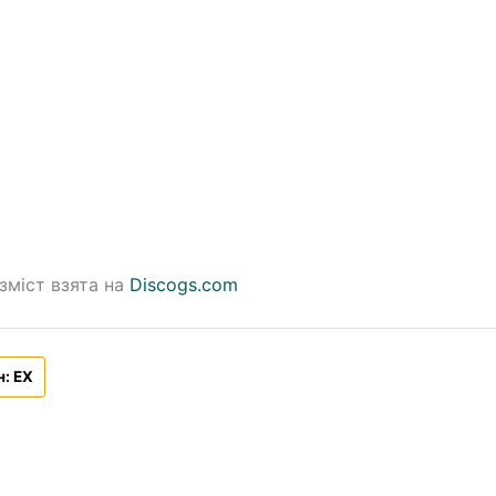
зміст взята на
Discogs.com
н: EX