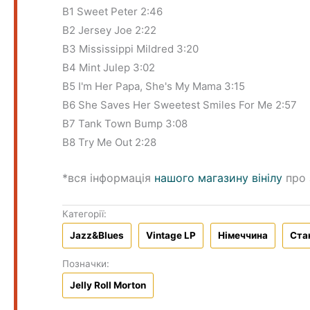
B1 Sweet Peter 2:46
B2 Jersey Joe 2:22
B3 Mississippi Mildred 3:20
B4 Mint Julep 3:02
B5 I'm Her Papa, She's My Mama 3:15
B6 She Saves Her Sweetest Smiles For Me 2:57
B7 Tank Town Bump 3:08
B8 Try Me Out 2:28
*вся інформація
нашого магазину вінілу
про 
Категорії:
Jazz&Blues
Vintage LP
Німеччина
Ста
Позначки:
Jelly Roll Morton