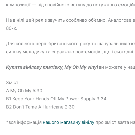
композиції — від спокійного вступу до потужного емоційн
На вінілі цей реліз звучить особливо об’ємно. Аналогове 
80-х.
Для колекціонерів британського року та шанувальників кл
сильну мелодику та справжню рок-емоцію, що і сьогодні 
Купити вінілову платівку, My Oh My
vinyl
ви можете у на
Зміст
A My Oh My 5:30
B1 Keep Your Hands Off My Power Supply 3:34
B2 Don't Tame A Hurricane 2:30
*вся інформація
нашого магазину вінілу
про зміст взята н