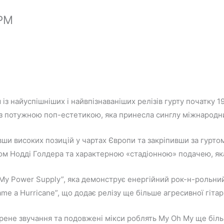
RPM
із найуспішніших і найвпізнаваніших релізів гурту початку 1
із потужною поп-естетикою, яка принесла синглу міжнародни
ши високих позицій у чартах Європи та закріпивши за гуртом 
 Нодді Голдера та характерною «стадіонною» подачею, яка 
My Power Supply”, яка демонструє енергійний рок-н-рольний 
ame a Hurricane”, що додає релізу ще більше агресивної гітар
ирене звучання та подовжені мікси роблять My Oh My ще біл