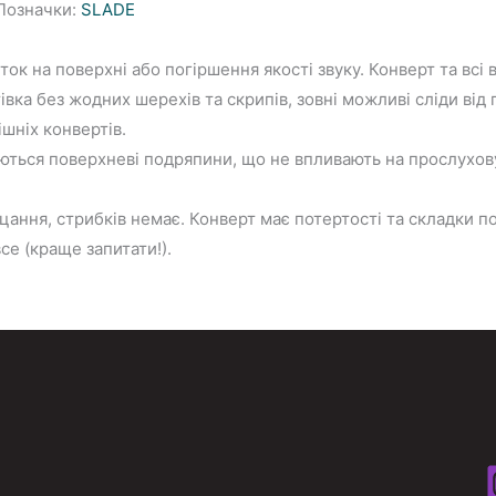
означки:
SLADE
ток на поверхні або погіршення якості звуку. Конверт та всі 
вка без жодних шерехів та скрипів, зовні можливі сліди від 
шніх конвертів.
ються поверхневі подряпини, що не впливають на прослухову
цання, стрибків немає. Конверт має потертості та складки по 
се (краще запитати!).