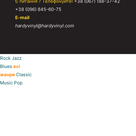
Є питання ? Телефонуйте!
+38 (067) 188-37-42
+38 (096) 845-60-75
E-mail
hardyvinyl@hardyvinyl.com
Rock
Jazz
Blues
всі
жанри
Classic
Music
Pop