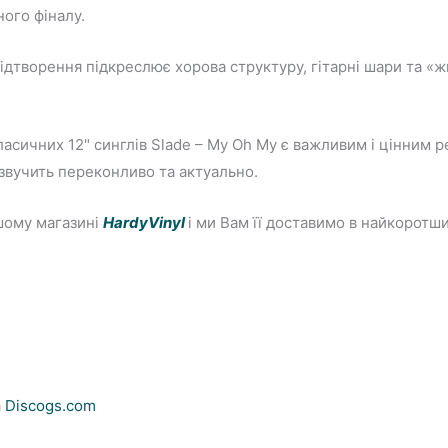
ого фіналу.
відтворення підкреслює хорова структуру, гітарні шари та «
асичних 12" синглів Slade – My Oh My є важливим і цінним ре
звучить переконливо та актуально.
шому магазині
HardyVinyl
і ми Вам її доставимо в найкоротш
а
Discogs.com