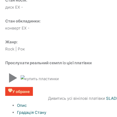
Стан носія:
диск EX
-
Стан обкладинки:
конверт EX
-
Жанр:
Rock | Рок
Прослухати реальний семпл із цієї платівки
▶
У обране
Дивитись усі вінілові платівки
SLAD
Опис
Градація Стану