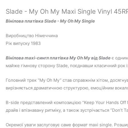
Slade - My Oh My Maxi Single Vinyl 45
Вінілова платівка Slade - My Oh My Single
Виробництво Німеччина
Рік випуску 1983
Вінілова maxi-сингл платівка My Oh My від Slade
є одним 
майже гімнову сторону Slade, поєднавши класичний рок 
Головний трек “My Oh My” став справжнім хітом, досягнув
вирізняється драматичною структурою, емоційним вокалом
B-side представлений композицією “Keep Your Hands Off 
драйв і впізнавану ритміку, а також зустрічається “Don’t T
Окремої уваги заслуговує саме формат maxi single. Розш