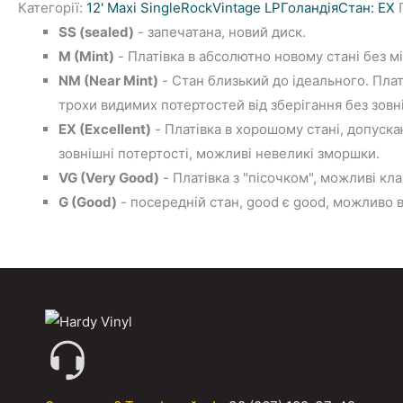
Категорії:
12' Maxi Single
Rock
Vintage LP
Голандiя
Стан: EX
П
SS (sealed)
- запечатана, новий диск.
M (Mint)
- Платівка в абсолютно новому стані без мі
NM (Near Mint)
- Стан близький до ідеального. Платі
трохи видимих потертостей від зберігання без зовні
EX (Excellent)
- Платівка в хорошому стані, допуска
зовнішні потертості, можливі невеликі зморшки.
VG (Very Good)
- Платівка з "пісочком", можливі кла
G (Good)
- посередній стан, good є good, можливо в