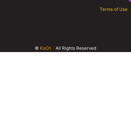
Terms of Use
©
KsCh
-
All Rights Reserved