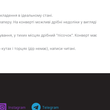
вкладення в ідеальному стані.
паперу. На конверті можливі дрібні недоліки у вигляді
вання, у тихих місцях дрібний "пісочок". Конверт має
кутах і торцях (дір немає), написи читані.
Instagram
Telegram