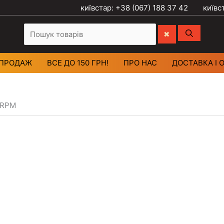
київстар: +38 (067) 188 37 42
київс
ПРОДАЖ
ВСЕ ДО 150 ГРН!
ПРО НАС
ДОСТАВКА І 
45RPM