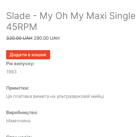
Slade - My Oh My Maxi Single 
45RPM
Оригінальна
Поточна
320.00
UAH
290.00
UAH
ціна:
ціна:
320.00 UAH.
290.00 UAH.
Додати в кошик
Рік випуску:
1983
Примітки:
Ця платівка вимита на ультразвуковій мийці
Виробництво:
Німеччина