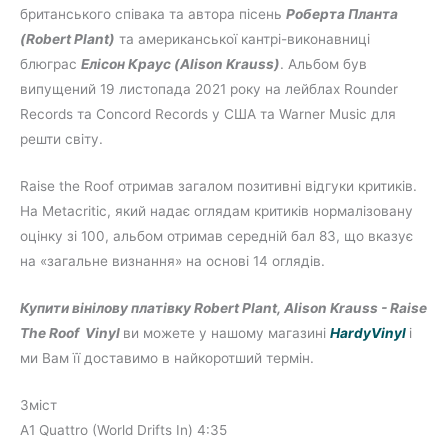
британського співака та автора пісень
Роберта Планта
(Robert Plant)
та американської кантрі-виконавниці
блюграс
Елісон Краус (Alison Krauss)
. Альбом був
випущений 19 листопада 2021 року на лейблах Rounder
Records та Concord Records у США та Warner Music для
решти світу.
Raise the Roof отримав загалом позитивні відгуки критиків.
На Metacritic, який надає оглядам критиків нормалізовану
оцінку зі 100, альбом отримав середній бал 83, що вказує
на «загальне визнання» на основі 14 оглядів.
Купити вінілову платівку Robert Plant, Alison Krauss - Raise
The Roof Vinyl
ви можете у нашому магазині
HardyVinyl
і
ми Вам її доставимо в найкоротший термін.
Зміст
A1 Quattro (World Drifts In) 4:35