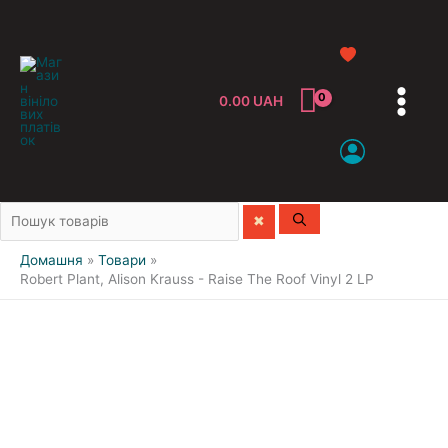
0.00
UAH
Усі жанри
Домашня
Товари
Classic
Robert Plant, Alison Krauss - Raise The Roof Vinyl 2 LP
Jazz&Blues
Pop
Reggae
Rock
Soundtrack
Compilation