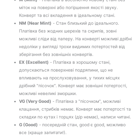
міток на поверхні або погіршення якості звуку.
Конверт та всі вкладення в ідеальному стані.
NM (Near Mint)
- Стан близький до ідеального.
Платівка без жодних шерехів та скрипів, зовні
можливі сліди від паперу. На конверті можливі дрібні
недоліки у вигляді трохи видимих потертостей від
зберігання без зовнішніх конвертів.
EX (Excellent)
- Платівка в хорошому стані,
допускаються поверхневі подряпини, що не
впливають на прослуховування, у тихих місцях
дрібний "пісочок". Конверт має зовнішні потертості,
можливі невеликі зморшки.
VG (Very Good)
- Платівка з "пісочком", можливі
клацання, стрибків немає. Конверт має потертості та
складки по кутах і торцях (дір немає), написи читані.
G (Good)
- посередній стан, good є good, можливо
все (краще запитати!).