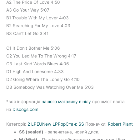
A2 The Price Of Love 4:50
A3 Go Your Way 5:07
B1 Trouble With My Lover 4:03
B2 Searching For My Love 4:03
B3 Can't Let Go 3:41
C1 It Don't Bother Me 5:06
C2 You Led Me To The Wrong 4:17
C3 Last Kind Words Blues 4:06
D1 High And Lonesome 4:33
D2 Going Where The Lonely Go 4:10
D3 Somebody Was Watching Over Me 5:03
*вся інформація
нашого магазину вінілу
про зміст взята
на
Discogs.com
Категорії:
2 LP
EU
New LP
Pop
Стан: SS
Позначки:
Robert Plant
SS (sealed)
- запечатана, новий диск.
M (Mint)
- Платівка в абсолютно новому стані без