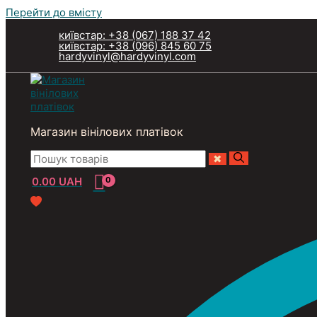
Перейти до вмісту
київстар: +38 (067) 188 37 42
київстар: +38 (096) 845 60 75
hardyvinyl@hardyvinyl.com
Магазин вінілових платівок
0.00
UAH