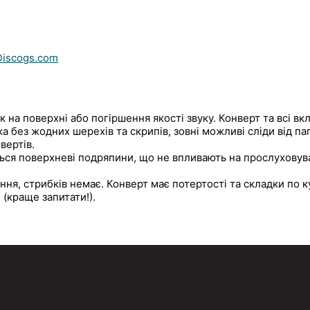
Discogs.com
к на поверхні або погіршення якості звуку. Конверт та всі вк
а без жодних шерехів та скрипів, зовні можливі сліди від па
вертів.
ься поверхневі подряпини, що не впливають на прослуховуван
ння, стрибків немає. Конверт має потертості та складки по ку
 (краще запитати!).