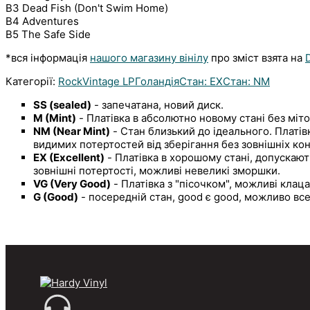
B3 Dead Fish (Don't Swim Home)
B4 Adventures
B5 The Safe Side
*вся інформація
нашого магазину вінілу
про зміст взята на
Категорії:
Rock
Vintage LP
Голандiя
Стан: EX
Стан: NM
SS (sealed)
- запечатана, новий диск.
M (Mint)
- Платівка в абсолютно новому стані без міто
NM (Near Mint)
- Стан близький до ідеального. Платівк
видимих потертостей від зберігання без зовнішніх кон
EX (Excellent)
- Платівка в хорошому стані, допускают
зовнішні потертості, можливі невеликі зморшки.
VG (Very Good)
- Платівка з "пісочком", можливі клаца
G (Good)
- посередній стан, good є good, можливо все