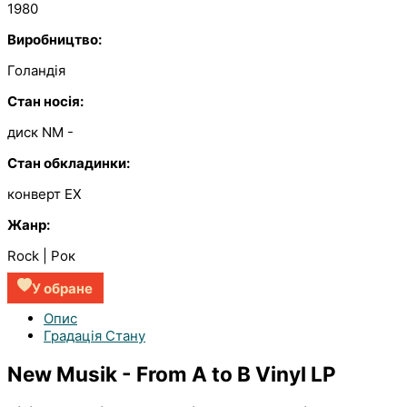
1980
Виробництво:
Голандія
Стан носія:
диск NM
-
Стан обкладинки:
конверт EX
Жанр:
Rock | Рок
У обране
Опис
Градація Стану
New Musik - From A to B Vinyl LP