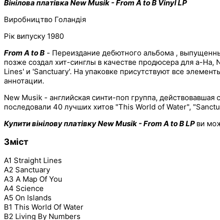
Вінілова платівка New Musik - From A to B Vinyl LP
Виробництво Голандія
Рік випуску 1980
From A to B
- Переиздание дебютного альбома , выпущенный
позже создал хит-синглы в качестве продюсера для a-Ha, Nake
Lines' и 'Sanctuary'. На упаковке присутствуют все элеме
аннотации.
New Musik - английская синти-поп группа, действовавшая с 
последовали 40 лучших хитов "This World of Water", "Sanct
Купити вінілову платівку
New Musik - From A to B LP
ви мо
Зміст
A1 Straight Lines
A2 Sanctuary
A3 A Map Of You
A4 Science
A5 On Islands
B1 This World Of Water
B2 Living By Numbers