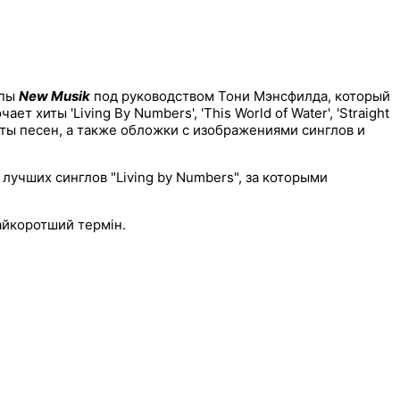
ппы
New Musik
под руководством Тони Мэнсфилда, который
т хиты 'Living By Numbers', 'This World of Water', 'Straight
ксты песен, а также обложки с изображениями синглов и
 лучших синглов "Living by Numbers", за которыми
найкоротший термін.