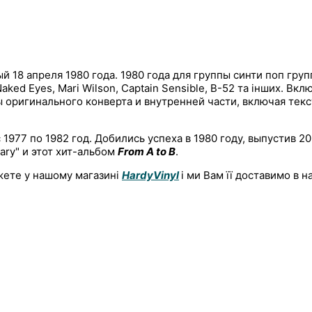
 18 апреля 1980 года. 1980 года для группы синти поп гру
d Eyes, Mari Wilson, Captain Sensible, B-52 та інших. Включае
нты оригинального конверта и внутренней части, включая те
1977 по 1982 год. Добились успеха в 1980 году, выпустив 20
uary" и этот хит-альбом
From A to B
.
жете у нашому магазині
HardyVinyl
і ми Вам її доставимо в 