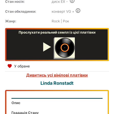
Стан носія:
диск EX
-
COMPILATION
Стан обкладинки:
конверт VG
+
Жанр:
Rock | Рок
Прослухати реальний семпл із цієї платівки
▶
У обране
Дивитись усі вінілові платівки
Linda Ronstadt
Опис
Градація Стану