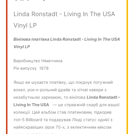
Linda Ronstadt - Living In The USA
Vinyl LP
Вінілова платівка Linda Ronstadt - Living In The USA
Vinyl LP
Виробництво Німеччина
Рік випуску 1978
Якщо ви шукаєте платівку, що поєднує потужний
вокал, рок-н-рольний драйв та хітові кавери з
незабутньою харизмою, то вінілова
Linda Ronstadt –
Living In The USA
— це справжній скарб для вашої
колекції. Цей альбом став платиновим, підкорив
топ-5 Billboard та подарував Лінді статус однієї з
найяскравіших зірок 70-х, з еклектичним міксом