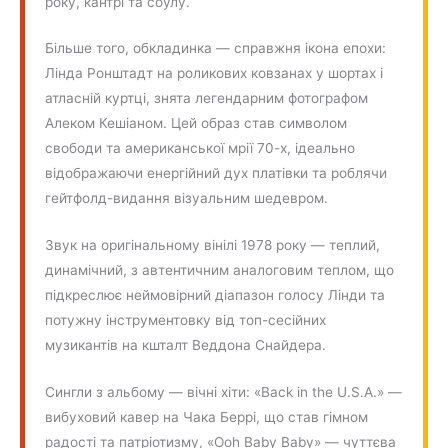
року, кантрі та соулу.
Більше того, обкладинка — справжня ікона епохи:
Лінда Ронштадт на роликових ковзанах у шортах і
атласній куртці, знята легендарним фотографом
Алеком Кешіаном. Цей образ став символом
свободи та американської мрії 70-х, ідеально
відображаючи енергійний дух платівки та роблячи
гейтфолд-видання візуальним шедевром.
Звук на оригінальному вінілі 1978 року — теплий,
динамічний, з автентичним аналоговим теплом, що
підкреслює неймовірний діапазон голосу Лінди та
потужну інструментовку від топ-сесійних
музикантів на кшталт Веддона Снайдера.
Сингли з альбому — вічні хіти: «Back in the U.S.A.» —
вибуховий кавер на Чака Беррі, що став гімном
радості та патріотизму, «Ooh Baby Baby» — чуттєва