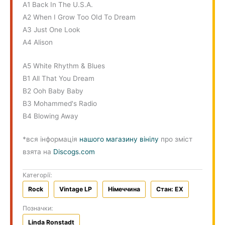
A1 Back In The U.S.A.
A2 When I Grow Too OId To Dream
A3 Just One Look
A4 Alison
A5 White Rhythm & Blues
B1 All That You Dream
B2 Ooh Baby Baby
B3 Mohammed's Radio
B4 Blowing Away
*вся інформація
нашого магазину вінілу
про зміст
взята на
Discogs.com
Категорії:
Rock
Vintage LP
Німеччина
Стан: EX
Позначки:
Linda Ronstadt