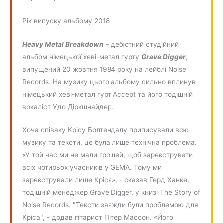
Рік випуску альбому 2018
Heavy Metal Breakdown
– дебютний студійний
альбом німецької хеві-метал гурту
Grave Digger
,
випущений 20 жовтня 1984 року на лейблі Noise
Records. На музику цього альбому сильно вплинув
німецький хеві-метал гурт Accept та його тодішній
вокаліст Удо Діркшнайдер.
Хоча співаку Крісу Болтендалу приписували всю
музику та тексти, це була лише технічна проблема.
«У той час ми не мали грошей, щоб зареєструвати
всіх чотирьох учасників у GEMA. Тому ми
зареєстрували лише Кріса», - сказав Герд Ханке,
тодішній менеджер Grave Digger, у книзі The Story of
Noise Records. "Тексти завжди були проблемою для
Кріса", - додав гітарист Пітер Массон. «Його