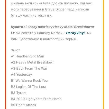
шкільна англійська була досить поганою. Під час
мого перебування в Grave Digger Герд написав
більшу частину текстів».
Купити вінілову платівку Heavy Metal Breakdownr
LP
ви можете у нашому магазині
HardyVinyl
і ми
Вам її доставимо в найкоротший термін.
Зміст
A1 Headbanging Man
A2 Heavy Metal Breakdown
A3 Back From The War
A4 Yesterday
B1 We Wanna Rock You
B2 Legion Of The Lost
B3 Tyrant
B4 2000 Lightyears From Home
B5 Heart Attack