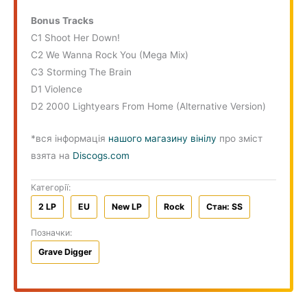
Bonus Tracks
C1 Shoot Her Down!
C2 We Wanna Rock You (Mega Mix)
C3 Storming The Brain
D1 Violence
D2 2000 Lightyears From Home (Alternative Version)
*вся інформація
нашого магазину вінілу
про зміст
взята на
Discogs.com
Категорії:
2 LP
EU
New LP
Rock
Стан: SS
Позначки:
Grave Digger