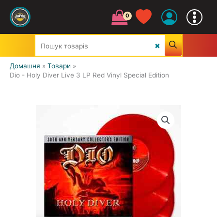
Домашня
Товари
Dio - Holy Diver Live 3 LP Red Vinyl Special Edition
УСІ ЖАНРИ
CLASSIC