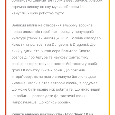
британської хеві-метал гурту Sweet Savage. Альбом
отримав високу оцінку музичної преси і є
найуспішнішою роботою гурту.
Великий вплив на створення альбому зробила
поява елементів героїчних пригод у популярній
культурі (таких як книги Дж. Р. Р. Толкіна «Володар
кілець» та рольові ігри Dungeons & Dragons). Діо,
який у дитинстві читав сера Вальтера Скотта,
розповіді про Артура та наукову фантастику, і
раніше використовував фентезійні тексти у своїй
групі Elf початку 1970-х років. Діо пояснив
інтерв'юеру, як на нього вплинуло його юнацьке
читання: «Коли я став автором пісень, я подумав,
що може бути краще ніж робити те, що ніхто інший
не робить… розповідати фантастичні казки.
Найрозумніше, що колись робив».
Купити вінілову платівку
Dio - Holy Diver
LP
ви