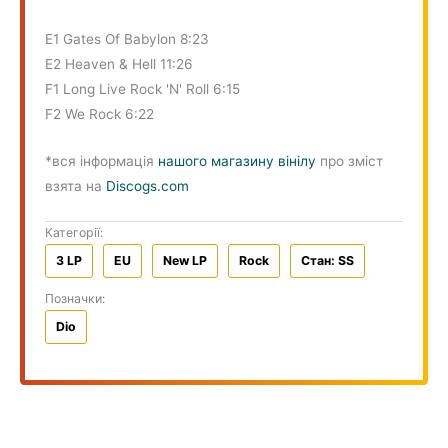
E1 Gates Of Babylon 8:23
E2 Heaven & Hell 11:26
F1 Long Live Rock 'N' Roll 6:15
F2 We Rock 6:22
*вся інформація
нашого магазину вінілу
про зміст
взята на
Discogs.com
Категорії:
3 LP
EU
New LP
Rock
Стан: SS
Позначки:
Dio