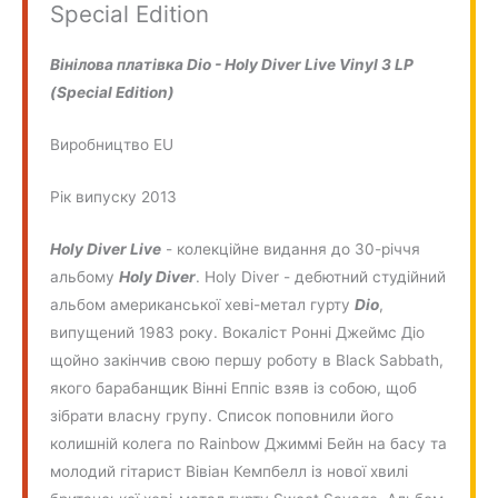
Special Edition
Вінілова платівка Dio - Holy Diver Live Vinyl 3 LP
(Special Edition)
Виробництво EU
Рік випуску 2013
Holy Diver Live
- колекційне видання до 30-річчя
альбому
Holy Diver
. Holy Diver - дебютний студійний
альбом американської хеві-метал гурту
Dio
,
випущений 1983 року. Вокаліст Ронні Джеймс Діо
щойно закінчив свою першу роботу в Black Sabbath,
якого барабанщик Вінні Еппіс взяв із собою, щоб
зібрати власну групу. Список поповнили його
колишній колега по Rainbow Джиммі Бейн на басу та
молодий гітарист Вівіан Кемпбелл із нової хвилі