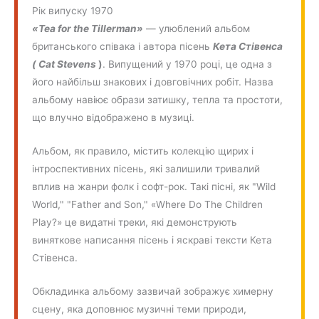
Рік випуску 1970
«Tea for the Tillerman»
— улюблений альбом
британського співака і автора пісень
Кета Стівенса
( Cat Stevens
)
. Випущений у 1970 році, це одна з
його найбільш знакових і довговічних робіт. Назва
альбому навіює образи затишку, тепла та простоти,
що влучно відображено в музиці.
Альбом, як правило, містить колекцію щирих і
інтроспективних пісень, які залишили тривалий
вплив на жанри фолк і софт-рок. Такі пісні, як "Wild
World," "Father and Son," «Where Do The Children
Play?» це видатні треки, які демонструють
виняткове написання пісень і яскраві тексти Кета
Стівенса.
Обкладинка альбому зазвичай зображує химерну
сцену, яка доповнює музичні теми природи,