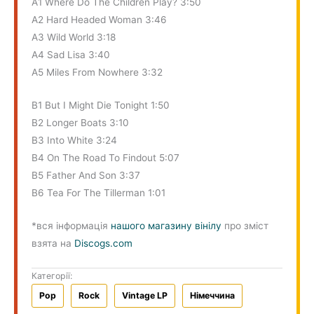
A1 Where Do The Children Play? 3:50
A2 Hard Headed Woman 3:46
A3 Wild World 3:18
A4 Sad Lisa 3:40
A5 Miles From Nowhere 3:32
B1 But I Might Die Tonight 1:50
B2 Longer Boats 3:10
B3 Into White 3:24
B4 On The Road To Findout 5:07
B5 Father And Son 3:37
B6 Tea For The Tillerman 1:01
*вся інформація
нашого магазину вінілу
про зміст
взята на
Discogs.com
Категорії:
Pop
Rock
Vintage LP
Німеччина