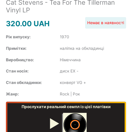
Cat Stevens - Tea For The Tillerman
SOUNDTRACK
Vinyl LP
320.00
UAH
Немає в наявності
Рік випуску:
1970
COMPILATION
Примітки:
наліпка на обкладинці
Виробництво:
Німеччина
Стан носія:
диск EX
-
Стан обкладинки:
конверт VG
+
Жанр:
Rock | Рок
Прослухати реальний семпл із цієї платівки
▶