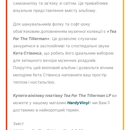
самоаналізу та зв’язку зі світом. Це привабливе
візуальне представлення вмісту альбому.
Для шанувальників фолку та софт-року
обов’язковим доповненням музичної колекції є
«Tea
For The Tillerman»
. Це дозволяє слухачам
зануритися в заспокійливі та споглядальні звуки
Кета Стівенса
, що робить його ідеальним вибором
для затишного вечора музичних роздумів.
Покрутіть цей вініловий альбом і дозвольте вічним
мелодіям Кета Стівенса наповнити ваш простір
теплом і ностальгією.
Купити вінілову платівку Tea For The Tillerman LP
ви
можете у нашому магазині
HardyVinyl
і ми Вам її
доставимо в найкоротший термін.
Зміст